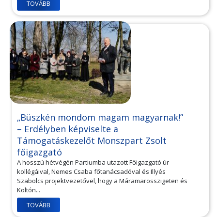
TOVÁBB
„Büszkén mondom magam magyarnak!”
– Erdélyben képviselte a
Támogatáskezelőt Monszpart Zsolt
főigazgató
A hosszú hétvégén Partiumba utazott Főigazgató úr
kollégáival, Nemes Csaba főtanácsadóval és Illyés
Szabolcs projektvezetővel, hogy a Máramarosszigeten és
Koltón...
TOVÁBB