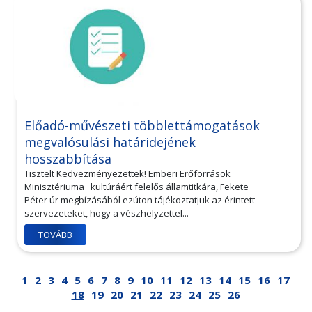
Előadó-művészeti többlettámogatások
megvalósulási határidejének
hosszabbítása
Tisztelt Kedvezményezettek! Emberi Erőforrások
Minisztériuma kultúráért felelős államtitkára, Fekete
Péter úr megbízásából ezúton tájékoztatjuk az érintett
szervezeteket, hogy a vészhelyzettel...
TOVÁBB
1
2
3
4
5
6
7
8
9
10
11
12
13
14
15
16
17
18
19
20
21
22
23
24
25
26