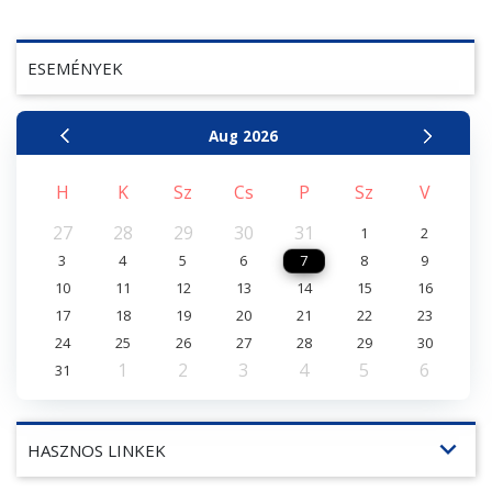
ESEMÉNYEK
Aug
2026
H
K
Sz
Cs
P
Sz
V
27
28
29
30
31
1
2
3
4
5
6
7
8
9
10
11
12
13
14
15
16
17
18
19
20
21
22
23
24
25
26
27
28
29
30
1
2
3
4
5
6
31
expand_more
HASZNOS LINKEK