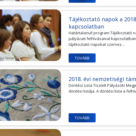
Tájékoztató napok a 2018. 
kapcsolatban
Határtalanul! program Tájékoztató na
pályázati felhívásaival kapcsolatba
tájékoztató napokat szervez...
TOVÁBB
2018. évi nemzetiségi tá
Döntési Lista Tisztelt Pályázók! Meg
döntési listája. A döntési lista a felh
TOVÁBB