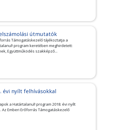
i elszámolási útmutatók
forrás Támogatáskezelő tájékoztatja a
alanul! program keretében meghirdetett:
nek, Együttműködés szakképző...
évi nyílt felhívásokkal
pok a Határtalanul! program 2018. évi nyílt
n. Az Emberi Erőforrás Támogatáskezelő