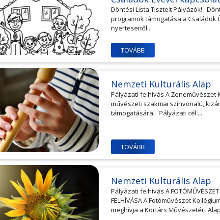
Döntési Lista Tisztelt Pályázók! Dönt
programok támogatása a Családok É
nyerteseiről...
TOVÁBB
Nemzeti Kulturális Alap
Pályázati felhívás A Zeneművészet K
művészeti szakmai színvonalú, kizá
támogatására. Pályázati cél:...
TOVÁBB
Nemzeti Kulturális Alap
Pályázati felhívás A FOTÓMŰVÉSZ
FELHÍVÁSA A Fotóművészet Kollégium
meghívja a Kortárs Művészetért Alapí