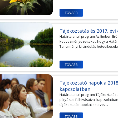
TOVÁBB
Tájékoztatás és 2017. év
Határtalanul! program Az Emberi Erő
kedvezményezetteket, hogy a Határt
Tanulmányi kirándulás hetedikesek
TOVÁBB
Tájékoztató napok a 2018. 
kapcsolatban
Határtalanul! program Tájékoztató na
pályázati felhívásaival kapcsolatba
tájékoztató napokat szervez...
TOVÁBB