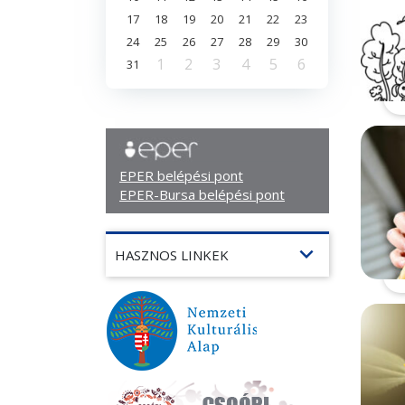
17
18
19
20
21
22
23
24
25
26
27
28
29
30
1
2
3
4
5
6
31
EPER belépési pont
EPER-Bursa belépési pont
expand_more
HASZNOS LINKEK