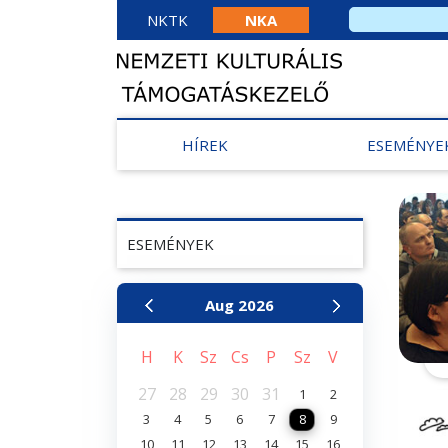
NKTK
NKA
HÍREK
ESEMÉNYE
ESEMÉNYEK
Aug
2026
H
K
Sz
Cs
P
Sz
V
27
28
29
30
31
1
2
3
4
5
6
7
8
9
10
11
12
13
14
15
16