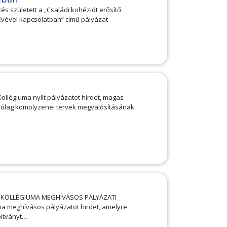
és született a „Családi kohéziót erősítő
vével kapcsolatban” című pályázat
ollégiuma nyílt pályázatot hirdet, magas
rólag komolyzenei tervek megvalósításának
ET KOLLÉGIUMA MEGHÍVÁSOS PÁLYÁZATI
a meghívásos pályázatot hirdet, amelyre
tványt....