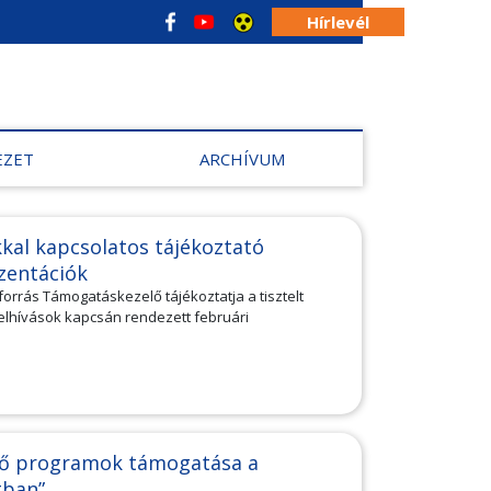
Hírlevél
EZET
ARCHÍVUM
okkal kapcsolatos tájékoztató
zentációk
orrás Támogatáskezelő tájékoztatja a tisztelt
 felhívások kapcsán rendezett februári
ítő programok támogatása a
tban”