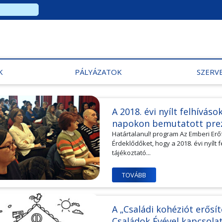
K
PÁLYÁZATOK
SZERV
A 2018. évi nyílt felhívás
napokon bemutatott pre
Határtalanul! program Az Emberi Erőf
Érdeklődőket, hogy a 2018. évi nyílt
tájékoztató...
TOVÁBB
A „Családi kohéziót erős
Családok Évével kapcsola