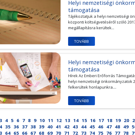
Helyi nemzetiségi önkorm
támogatása
Tájékoztatjuk a helyi nemzetiségi 
központi költségvetéséről szóló 2017.
megállapításra kerültek...
TOVÁBB
Helyi nemzetiségi önkorm
támogatása
Hírek Az Emberi Erőforrás Támogatás
helyi nemzetiségi önkormányzatok 
felkerültek honlapunkra....
TOVÁBB
3
4
5
6
7
8
9
10
11
12
13
14
15
16
17
18
19
20
2
4
35
36
37
38
39
40
41
42
43
44
45
46
47
48
49
5
3
64
65
66
67
68
69
70
71
72
73
74
75
76
77
78
7