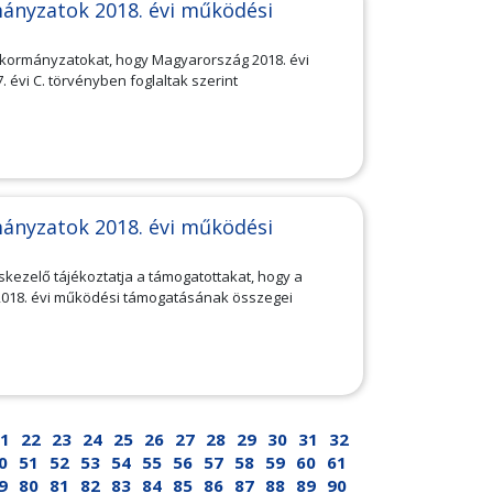
ányzatok 2018. évi működési
önkormányzatokat, hogy Magyarország 2018. évi
 évi C. törvényben foglaltak szerint
ányzatok 2018. évi működési
kezelő tájékoztatja a támogatottakat, hogy a
2018. évi működési támogatásának összegei
1
22
23
24
25
26
27
28
29
30
31
32
0
51
52
53
54
55
56
57
58
59
60
61
9
80
81
82
83
84
85
86
87
88
89
90