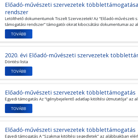
Előadó-művészeti szervezetek többlettámogatása 
rendszer
Letölthető dokumentumok Tiszelt Szervezetek! Az “Előadó-művészeti s
támogatási rendszer” támogatói okirat kibocsátási dokumentumai az al
TOVÁBB
2020. évi Előadó-művészeti szervezetek többlett
Döntési lista
TOVÁBB
Előadó-művészeti szervezetek többlettámogatás
Egyedi támogatás Az “Igénybejelentő adatlap kitöltési útmutatója” az a
TOVÁBB
Előadó-művészeti szervezetek többlettámogatás
Egyedi támogatás A “Szakmai kitöltési segedletek” az alábbiakban elé