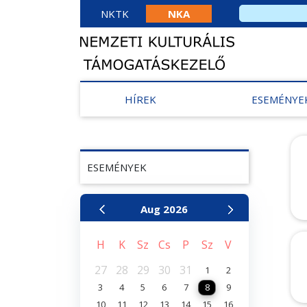
NKTK
NKA
HÍREK
ESEMÉNYE
ESEMÉNYEK
Aug
2026
H
K
Sz
Cs
P
Sz
V
27
28
29
30
31
1
2
3
4
5
6
7
8
9
10
11
12
13
14
15
16