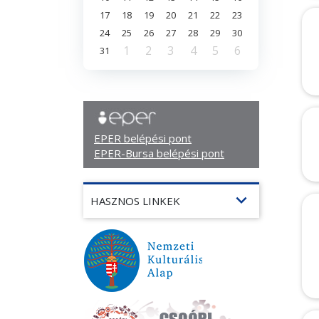
17
18
19
20
21
22
23
24
25
26
27
28
29
30
1
2
3
4
5
6
31
EPER belépési pont
EPER-Bursa belépési pont
expand_more
HASZNOS LINKEK