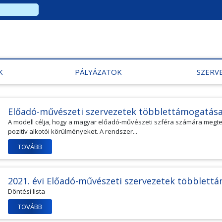
K
PÁLYÁZATOK
SZERV
Előadó-művészeti szervezetek többlettámogatása
A modell célja, hogy a magyar előadó-művészeti szféra számára megte
pozitív alkotói körülményeket. A rendszer...
TOVÁBB
2021. évi Előadó-művészeti szervezetek többlett
Döntési lista
TOVÁBB