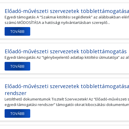
Előadó-művészeti szervezetek többlettámogatás
Egyedi támogatás A “Szakmai kitöltési segédletek” az alábbiakban elérh
számú MÓDOSÍTÁSA a hatósági nyilvántartásban szereplő...
TOVÁBB
Előadó-művészeti szervezetek többlettámogatás
Egyedi támogatás Az “Igénybejelentő adatlap kitöltési útmutatója” az a
TOVÁBB
Előadó-művészeti szervezetek többlettámogatása 
rendszer
Letölthető dokumentumok Tisztelt Szervezetek! Az “Előadó-művészeti 
egyedi támogatási rendszer” támogatói okirat kibocsátási dokumentuma
TOVÁBB