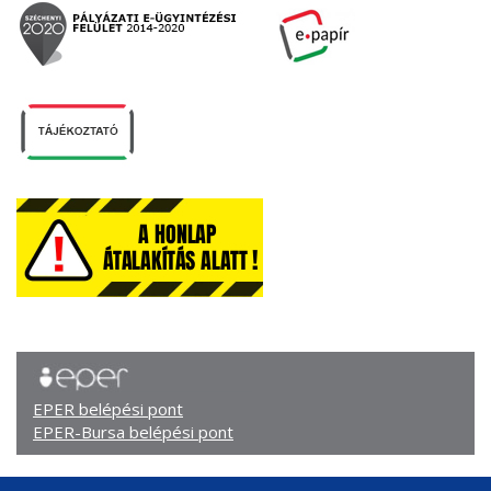
EPER belépési pont
EPER-Bursa belépési pont