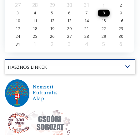
27
28
29
30
31
1
2
3
4
5
6
7
8
9
10
11
12
13
14
15
16
17
18
19
20
21
22
23
24
25
26
27
28
29
30
1
2
3
4
5
6
31
expand_more
HASZNOS LINKEK