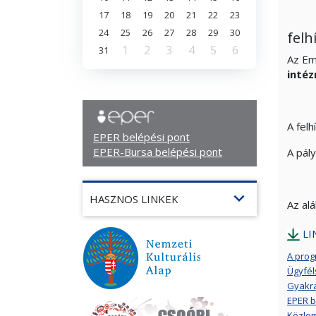
17
18
19
20
21
22
23
24
25
26
27
28
29
30
felh
1
2
3
4
5
6
31
Az Em
intéz
A fel
EPER belépési pont
EPER-Bursa belépési pont
A pál
expand_more
HASZNOS LINKEK
Az alá
LI
A prog
Ügyfél
Gyakra
EPER b
Közlem