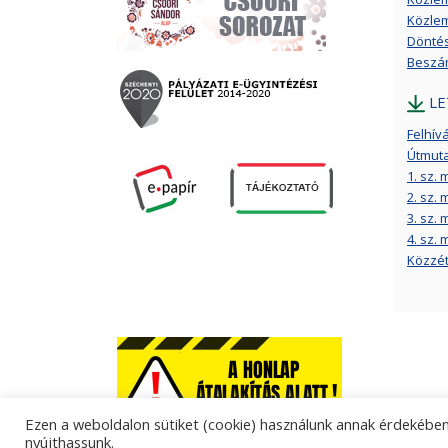
Közlem
Döntés 
Beszám
LE
Felhívá
Útmuta
1. sz.
2. sz. 
3. sz.
4. sz. 
Közzét
Ezen a weboldalon sütiket (cookie) használunk annak érdekében,
nyújthassunk.