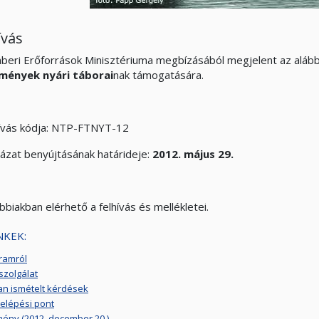
ívás
beri Erőforrások Minisztériuma megbízásából megjelent az aláb
mények nyári táborai
nak támogatására.
hívás kódja: NTP-FTNYT-12
yázat benyújtásának határideje:
2012. május 29.
bbiakban elérhető a felhívás és mellékletei.
NKEK:
ramról
szolgálat
n ismételt kérdések
elépési pont
ény (2012. december 20.)