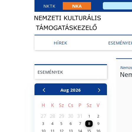
NKTK
NKA
HÍREK
ESEMÉNYE
Nemzet
ESEMÉNYEK
Nem
Aug
2026
H
K
Sz
Cs
P
Sz
V
27
28
29
30
31
1
2
3
4
5
6
7
8
9
10
11
12
13
14
15
16