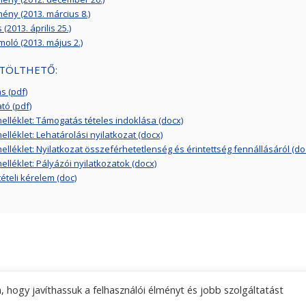
ény (2013. március 8.)
(2013. április 25.)
oló (2013. május 2.)
TÖLTHETŐ:
s (pdf)
tó (pdf)
 melléklet: Támogatás tételes indoklása (docx)
melléklet: Lehatárolási nyilatkozat (docx)
 melléklet: Nyilatkozat összeférhetetlenség és érintettség fennállásáról (do
melléklet: Pályázói nyilatkozatok (docx)
ételi kérelem (doc)
 hogy javíthassuk a felhasználói élményt és jobb szolgáltatást