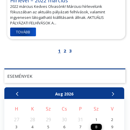
Hírlevél – 2022 március
2022 március Kedves Olvasónk! Márciusi hírlevelünk
fókuszában az aktuális pályázati felhívások, valamint
ingyenesen látogatható kiállításaink állnak. AKTUÁLIS
PÁLYÁZATI FELHÍVÁSOK A...
TOVÁBB
1
2
3
ESEMÉNYEK
Aug
2026
H
K
Sz
Cs
P
Sz
V
27
28
29
30
31
1
2
3
4
5
6
7
8
9