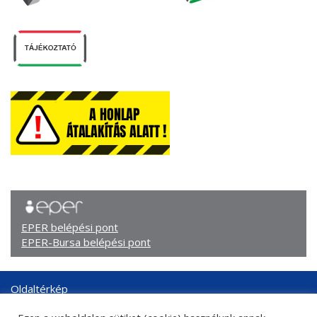
EPER belépési pont
EPER-Bursa belépési pont
Oldaltérkép
Arculati elemek