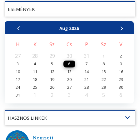
ESEMÉNYEK
Aug
2026
H
K
Sz
Cs
P
Sz
V
27
28
29
30
31
1
2
3
4
5
6
7
8
9
10
11
12
13
14
15
16
17
18
19
20
21
22
23
24
25
26
27
28
29
30
1
2
3
4
5
6
31
expand_more
HASZNOS LINKEK