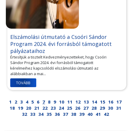
Elszámolási útmutató a Csoóri Sándor
Program 2024. évi forrásból támogatott
pályázataihoz
Értesítjük a tisztelt Kedvezményezetteket, hogy Csoóri
Sándor Program 2024. évi forrásból támogatott
kérelmeihez kapcsolódó elszámolási útmutató az
alábbiakban a mai...
TOVÁBB
1
2
3
4
5
6
7
8
9
10
11
12
13
14
15
16
17
18
19
20
21
22
23
24
25
26
27
28
29
30
31
32
33
34
35
36
37
38
39
40
41
42