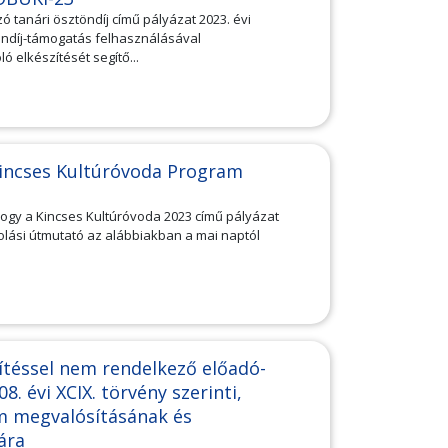
ó tanári ösztöndíj című pályázat 2023. évi
ndíj-támogatás felhasználásával
elkészítését segítő...
Kincses Kultúróvoda Program
z
ogy a Kincses Kultúróvoda 2023 című pályázat
ási útmutató az alábbiakban a mai naptól
sítéssel nem rendelkező előadó-
. évi XCIX. törvény szerinti,
m megvalósításának és
ára