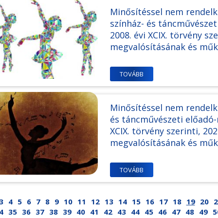
Minősítéssel nem rendel
színház- és táncművészet
2008. évi XCIX. törvény sz
megvalósításának és mű
TOVÁBB
Minősítéssel nem rendelk
és táncművészeti előadó-
XCIX. törvény szerinti, 2
megvalósításának és mű
TOVÁBB
3
4
5
6
7
8
9
10
11
12
13
14
15
16
17
18
19
20
2
4
35
36
37
38
39
40
41
42
43
44
45
46
47
48
49
5