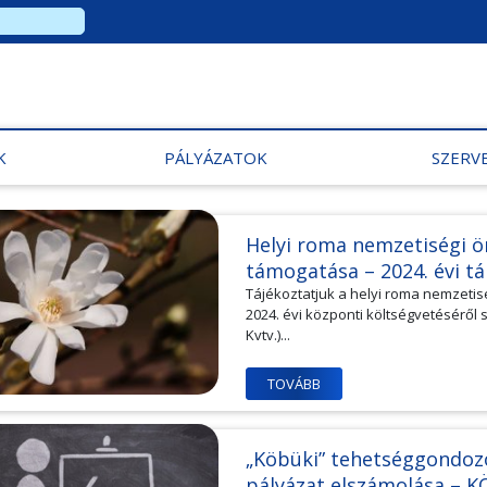
K
PÁLYÁZATOK
SZERV
Helyi roma nemzetiségi 
támogatása – 2024. évi 
Tájékoztatjuk a helyi roma nemzeti
2024. évi központi költségvetéséről 
Kvtv.)...
TOVÁBB
„Köbüki” tehetséggondozó
pályázat elszámolása – K