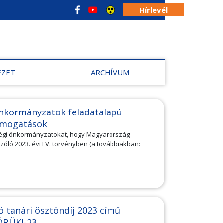
Hírlevél
EZET
ARCHÍVUM
önkormányzatok feladatalapú
támogatások
ségi önkormányzatokat, hogy Magyarország
szóló 2023. évi LV. törvényben (a továbbiakban:
 tanári ösztöndíj 2023 című
ÖBÜKI-23