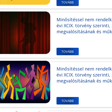
TOVÁBB
Minősítéssel nem rendelk
évi XCIX. törvény szerinti
megvalósításának és mű
TOVÁBB
Minősítéssel nem rendelk
évi XCIX. törvény szerinti
megvalósításának és mű
TOVÁBB