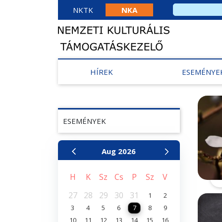
NKTK
NKA
HÍREK
ESEMÉNYE
ESEMÉNYEK
Aug
2026
H
K
Sz
Cs
P
Sz
V
27
28
29
30
31
1
2
3
4
5
6
7
8
9
10
11
12
13
14
15
16