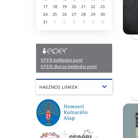
17
18
19
20
21
22
23
24
25
26
27
28
29
30
1
2
3
4
5
6
31
EPER belépési pont
EPER-Bursa belépési pont
expand_more
HASZNOS LINKEK