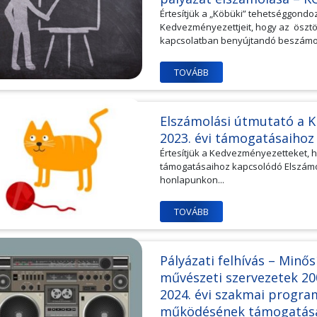
Értesítjük a „Köbüki” tehetséggondoz
Kedvezményezettjeit, hogy az ösztö
kapcsolatban benyújtandó beszámoló 
TOVÁBB
Elszámolási útmutató a 
2023. évi támogatásaiho
Értesítjük a Kedvezményezetteket, h
támogatásaihoz kapcsolódó Elszámol
honlapunkon...
TOVÁBB
Pályázati felhívás – Minő
művészeti szervezetek 2008
2024. évi szakmai progra
működésének támogatás