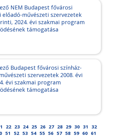
kező NEM Budapest fővárosi
i előadó-művészeti szervezetek
erinti, 2024. évi szakmai program
ködésének támogatása
ező Budapest fővárosi színház-
művészeti szervezetek 2008. évi
024. évi szakmai program
ködésének támogatása
1
22
23
24
25
26
27
28
29
30
31
32
0
51
52
53
54
55
56
57
58
59
60
61